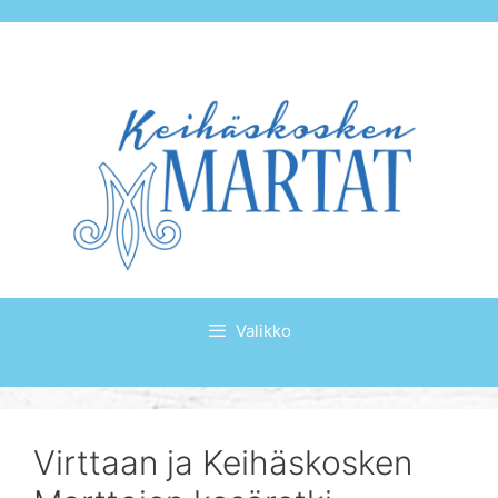
Siirry
sisältöön
Valikko
Virttaan ja Keihäskosken